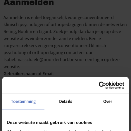
Aanmelden
Aanmelden is enkel toegankelijk voor geconventioneerd
klinisch psychologen of orthopedagogen binnen de netwerken
Reling, Noolim en Ligant. Zoek je hulp dan kan je op op deze
website alles vinden zonder aan te melden. Ben je
zorgverstrekkers en geen geconventioneerd klinisch
psycholoog of orthopedagoog contacteer dan
Isabel.masschaele@noorderhart.be voor een login op deze
website.
Gebruikersnaam of Email
Wachtwoord
Toestemming
Details
Over
Deze website maakt gebruik van cookies
Onthoud mij