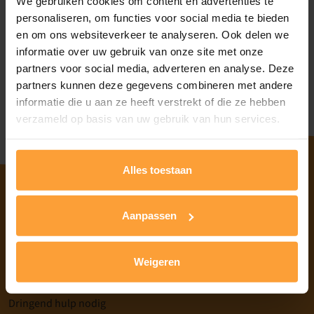
We gebruiken cookies om content en advertenties te
personaliseren, om functies voor social media te bieden
en om ons websiteverkeer te analyseren. Ook delen we
informatie over uw gebruik van onze site met onze
Heb je nog geen account, registreren
partners voor social media, adverteren en analyse. Deze
Wachtwoord vergeten?
partners kunnen deze gegevens combineren met andere
informatie die u aan ze heeft verstrekt of die ze hebben
verzameld op basis van uw gebruik van hun services.
Alles toestaan
Aanpassen
Home
Informatie over mentale problemen
Weigeren
Nieuws
Over GGZ Limburg
Dringend hulp nodig