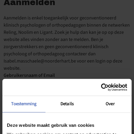
Aanmelden
Aanmelden is enkel toegankelijk voor geconventioneerd
klinisch psychologen of orthopedagogen binnen de netwerken
Reling, Noolim en Ligant. Zoek je hulp dan kan je op op deze
website alles vinden zonder aan te melden. Ben je
zorgverstrekkers en geen geconventioneerd klinisch
psycholoog of orthopedagoog contacteer dan
Isabel.masschaele@noorderhart.be voor een login op deze
website.
Gebruikersnaam of Email
Wachtwoord
Toestemming
Details
Over
Deze website maakt gebruik van cookies
Onthoud mij