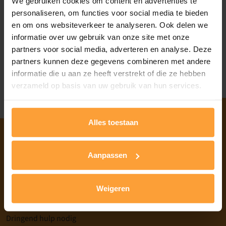
We gebruiken cookies om content en advertenties te
personaliseren, om functies voor social media te bieden
en om ons websiteverkeer te analyseren. Ook delen we
informatie over uw gebruik van onze site met onze
Heb je nog geen account, registreren
partners voor social media, adverteren en analyse. Deze
Wachtwoord vergeten?
partners kunnen deze gegevens combineren met andere
informatie die u aan ze heeft verstrekt of die ze hebben
verzameld op basis van uw gebruik van hun services.
Alles toestaan
Aanpassen
Home
Informatie over mentale problemen
Weigeren
Nieuws
Over GGZ Limburg
Dringend hulp nodig