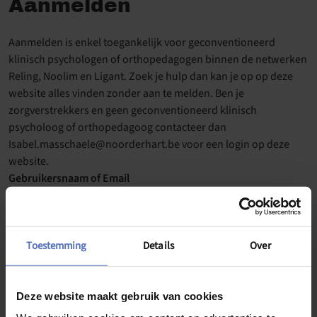
Aanmelden
Aanmelden is enkel toegankelijk voor geconventioneerd
klinisch psychologen of orthopedagogen binnen de netwerken
Reling, Noolim en Ligant. Zoek je hulp dan kan je op op deze
website alles vinden zonder aan te melden. Ben je
zorgverstrekkers en geen geconventioneerd klinisch
psycholoog of orthopedagoog contacteer dan
Isabel.masschaele@noorderhart.be voor een login op deze
website.
Gebruikersnaam of Email
Wachtwoord
Toestemming
Details
Over
Deze website maakt gebruik van cookies
Onthoud mij