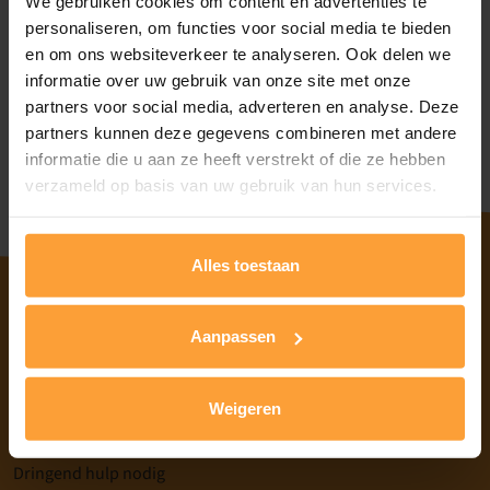
We gebruiken cookies om content en advertenties te
personaliseren, om functies voor social media te bieden
en om ons websiteverkeer te analyseren. Ook delen we
informatie over uw gebruik van onze site met onze
Heb je nog geen account, registreren
partners voor social media, adverteren en analyse. Deze
Wachtwoord vergeten?
partners kunnen deze gegevens combineren met andere
informatie die u aan ze heeft verstrekt of die ze hebben
verzameld op basis van uw gebruik van hun services.
Alles toestaan
Aanpassen
Home
Informatie over mentale problemen
Weigeren
Nieuws
Over GGZ Limburg
Dringend hulp nodig