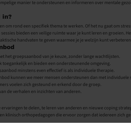
empelige manier te ondersteunen en informeren over mentale gez
 in?
n om rond een specifiek thema te werken. Of het nu gaat om stre
sies bieden een veilige ruimte waar je kunt leren en groeien. Het
aktische handvaten te geven waarmee je je welzijn kunt verbeteren
anbod
 met het groepsaanbod van je keuze, zonder lange wachtlijsten.
ijk toegankelijk en bieden een ondersteunende omgeving.
aanbod minstens even effectief is als individuele therapie.
anbod kunnen we meer mensen ondersteunen dan met individuele s
nemers voelen zich gesteund en erkend door de groep.
r van de verhalen en inzichten van anderen.
e ervaringen te delen, te leren van anderen en nieuwe coping strate
 en klinisch orthopedagogen die ervoor zorgen dat iedereen zich g