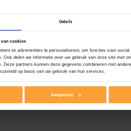
roepsaanbod binnen de eerstelijns psychologische zorg. Samen kun
Details
 van cookies
ent en advertenties te personaliseren, om functies voor social
. Ook delen we informatie over uw gebruik van onze site met on
e. Deze partners kunnen deze gegevens combineren met andere i
erzameld op basis van uw gebruik van hun services.
Deel deze blog
Aanpassen