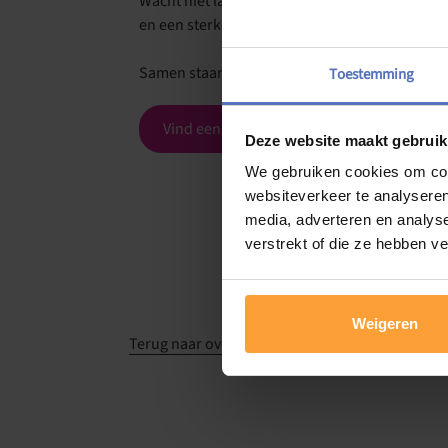
Wacht niet langer en maak gebruik van het g
en een sterkere veerkracht.
Samen staan we sterker!
Toestemming
Vind een groepsaanbod
Deze website maakt gebruik
We gebruiken cookies om cont
websiteverkeer te analyseren
media, adverteren en analys
verstrekt of die ze hebben v
Weigeren
Terug naar overzicht