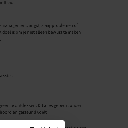
ondheid.
ssmanagement, angst, slaapproblemen of
 doel is om je niet alleen bewust te maken
.
essies.
gieën te ontdekken. Dit alles gebeurt onder
ehoord en gesteund voelt.