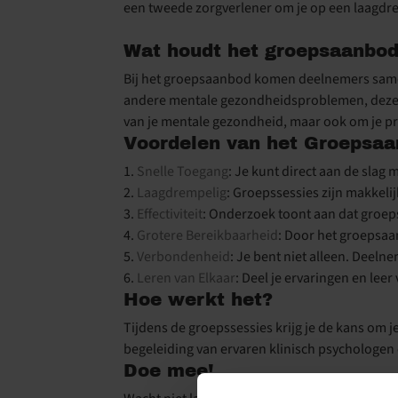
een tweede zorgverlener om je op een laagdr
Wat houdt het groepsaanbod
Bij het groepsaanbod komen deelnemers same
andere mentale gezondheidsproblemen, deze ses
van je mentale gezondheid, maar ook om je pr
Voordelen van het Groepsa
1.
Snelle Toegang
: Je kunt direct aan de slag
2.
Laagdrempelig
: Groepssessies zijn makkel
3.
Effectiviteit
: Onderzoek toont aan dat groeps
4.
Grotere Bereikbaarheid
: Door het groepsa
5.
Verbondenheid
: Je bent niet alleen. Deel
6.
Leren van Elkaar
: Deel je ervaringen en lee
Hoe werkt het?
Tijdens de groepssessies krijg je de kans om j
begeleiding van ervaren klinisch psychologen
Doe mee!