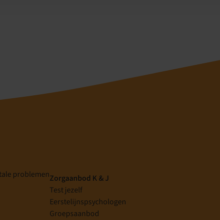
tale problemen
Zorgaanbod K & J
Test jezelf
Eerstelijnspsychologen
g
Groepsaanbod