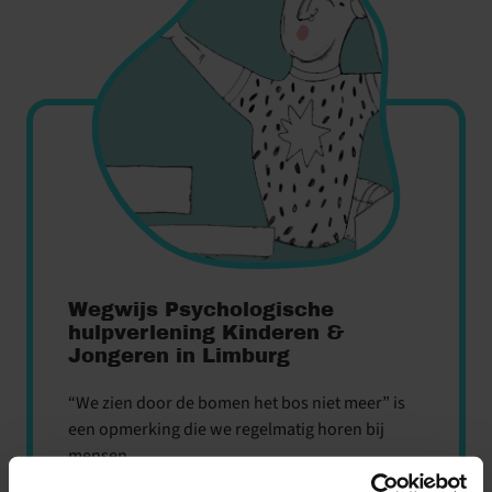
Wegwijs Psychologische
hulpverlening Kinderen &
Jongeren in Limburg
“We zien door de bomen het bos niet meer” is
een opmerking die we regelmatig horen bij
mensen...