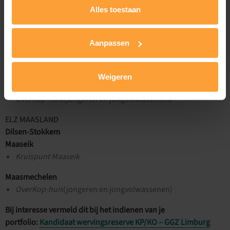
Bilzen-Hoeselt
Alles toestaan
Huis van het Kind Bilzen-Hoeselt
(kinderen & jongeren)
W-Care
(kinderen & jongeren)
OverKop-huis
(jongeren en jongvolwassenen)
Aanpassen
Tongeren
Kruispunt Tongeren
(volwassenen)
Weigeren
Secundaire school Viio Tongeren
(kinderen en jongeren)
OverKop-huis
(jongeren en jongvolwassenen)
ELZ MAASLAND
Dilsen-Stokkem
Maaseik
Kruispunt Maaseik
Maasmechelen
OverKop-huis
(jongeren en jongvolwassenen)
Bij interesse vermeld dit bij het indienen van je
portfolio:
Kandidaat wervingsreserve KP/KO – GGZ Limburg