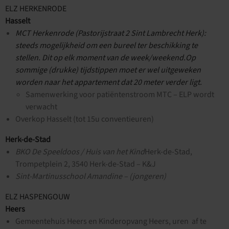
ELZ HERKENRODE
Hasselt
MCT Herkenrode (Pastorijstraat 2 Sint Lambrecht Herk):
steeds mogelijkheid om een bureel ter beschikking te
stellen. Dit op elk moment van de week/weekend.Op
sommige (drukke) tijdstippen moet er wel uitgeweken
worden naar het appartement dat 20 meter verder ligt.
Samenwerking voor patiëntenstroom MTC – ELP wordt
verwacht
Overkop Hasselt (tot 15u conventieuren)
Herk-de-Stad
BKO De Speeldoos / Huis van het Kind
Herk-de-Stad,
Trompetplein 2, 3540 Herk-de-Stad – K&J
Sint-Martinusschool Amandine – (jongeren)
ELZ HASPENGOUW
Heers
Gemeentehuis Heers en Kinderopvang Heers, uren af te