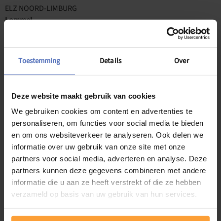
ELZ NOORD-LIMBURG
Lommel
CAW Opvang Noord
Pelt
Toestemming
Details
Over
Huisartsenpraktijk het Huisartsenhuys in Bocholt
Bocholt
Voor Huis van het Kind in Bocholt KP/KO voor kinderen en
Deze website maakt gebruik van cookies
jongeren
We gebruiken cookies om content en advertenties te
personaliseren, om functies voor social media te bieden
ELZ KEMP EN DUIN
en om ons websiteverkeer te analyseren. Ook delen we
Oudsbergen
informatie over uw gebruik van onze site met onze
Gemeentehuis
(volwassenen & ouderen)
partners voor social media, adverteren en analyse. Deze
Genk
partners kunnen deze gegevens combineren met andere
Huisartsengroepspraktijk De Boxberg
(volwassenen &
informatie die u aan ze heeft verstrekt of die ze hebben
ouderen)
verzameld op basis van uw gebruik van hun services.
ELZ ZOLIM