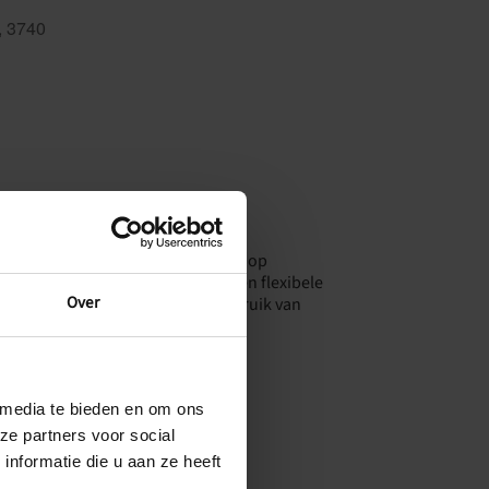
ë, 3740
Outlook Live
 immers voor heel wat uitdagingen op
j het ontwikkelen van een stevige én flexibele
Over
varen in groep – maken we ook gebruik van
 media te bieden en om ons
ze partners voor social
nformatie die u aan ze heeft