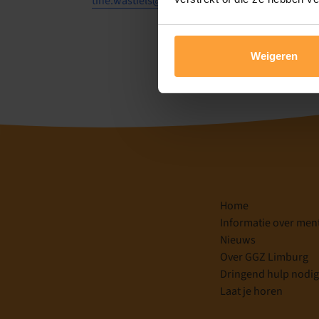
tine.wastiels@vonkconsult.be
Weigeren
Home
Informatie over men
Nieuws
Over GGZ Limburg
Dringend hulp nodi
Laat je horen