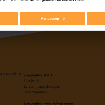
Aanpassen
tale problemen
Zorgaanbod K & J
Test jezelf
Eerstelijnspsychologen
g
Groepsaanbod
Zorgaanbod voor volwassenen