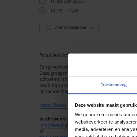
16 januari 2026
16:15 - 17:45
ADD TO CALENDAR
Download ICS
Google Cale
Kaart niet beschikbaar
Een groepstraining rond assertiviteit voor jong
Deze groepstraining is gericht op jongeren bin
school en in hun vrije tijd, zeker op sociaal vl
Toestemming
houding op school, op straat en in sociale medi
getrainde therapiepony’s.
https://beestigbuiten.be/groepstrainingen/
Deze website maakt gebruik
We gebruiken cookies om cont
Inschrijven
via:
websiteverkeer te analyseren
info@beestigbuiten.be
media, adverteren en analys
of
verstrekt of die ze hebben v