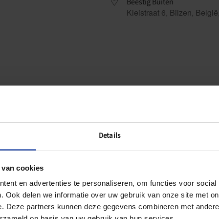
Beestig Buiten
Kleistraat 6, Bilzen, Belgi
ndar
iCalendar
Office 365
eren tussen 12 & 14 jaar, in samenwerking met Tine Wastiels.
nen de eerste graad van het middelbaar onderwijs. Jongeren staan
ak. Deze training maakt jongeren positief weerbaar. We helpen hen bi
Details
a. Naast interactieve werkvormen – waarbij de focus ligt op het er
 van cookies
ent en advertenties te personaliseren, om functies voor social
. Ook delen we informatie over uw gebruik van onze site met on
e. Deze partners kunnen deze gegevens combineren met andere i
erzameld op basis van uw gebruik van hun services.