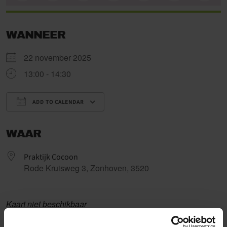
WANNEER
22 november 2025
13:00 - 14:30
ADD TO CALENDAR
Download ICS
Google Calendar
WAAR
Praktijk Cocoon
Rode Kruisweg 3, Zonhoven, 3520
Kaart niet beschikbaar
Het doel van deze training is om meer inzicht te krijgen in eigen