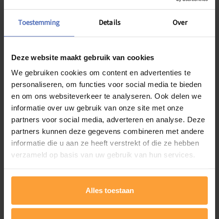
gevoelens (psychoeducatie). Eerst en vooral wordt er gefocust
op het begrijpen en het benoemen van vier emoties.
Toestemming
Details
Over
Vervolgens wordt er aan de hand van een emotiethermometer
nagegaan in welke mate een gevoel herkend wordt. Er wordt
tevens aandacht geschonken aan de veranderingen in het
lichaam bij het ervaren van de verschillende emoties. We
Deze website maakt gebruik van cookies
sluiten af met een heleboel tips en handvaten.
We gebruiken cookies om content en advertenties te
personaliseren, om functies voor social media te bieden
Tijdens de vier bijeenkomsten komen de volgende thema’s aan
en om ons websiteverkeer te analyseren. Ook delen we
bod
informatie over uw gebruik van onze site met onze
1. Vier basisemoties: 22 november 2025
partners voor social media, adverteren en analyse. Deze
partners kunnen deze gegevens combineren met andere
2. Gevoelsthermometer: 29 november 2025
informatie die u aan ze heeft verstrekt of die ze hebben
verzameld op basis van uw gebruik van hun services.
3. Veranderingen in lichaam: 6 december 2025
4. Tips en handvaten: 13 december 2025
Alles toestaan
Telkens van 13 u tot 14u30.