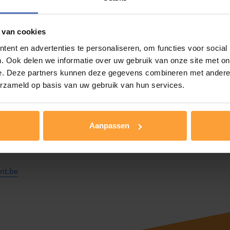
orion lommel
Lepelstraat 200 - Lommel
 van cookies
Evenementen
ent en advertenties te personaliseren, om functies voor social
. Ook delen we informatie over uw gebruik van onze site met on
e. Deze partners kunnen deze gegevens combineren met andere i
aringsgericht. Het maakt linken tussen denken/voelen (binnenkant
erzameld op basis van uw gebruik van hun services.
ke sessie rond een thema (gevoelens, gevoelens doen zakken/regule
oksoefeningen aan. We eindigen elke sessie met ontspanningsoefeni
Aanpassen
goede ingang kan zijn: zelfvertrouwen, gevoelens moeilijk verwoo
aan met boosheid/verdriet/angst, emoties doseren, spanning in je l
portief zijn. Boksmateriaal, water en versnapering is voorzien. Sp
nt.be