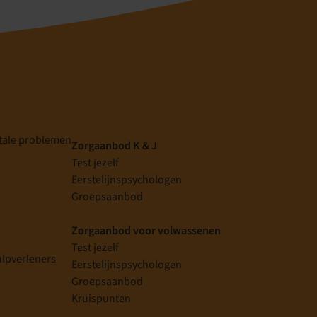
tale problemen
Zorgaanbod K & J
Test jezelf
Eerstelijnspsychologen
g
Groepsaanbod
Zorgaanbod voor volwassenen
Test jezelf
ulpverleners
Eerstelijnspsychologen
Groepsaanbod
Kruispunten