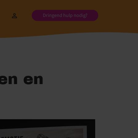
Dringend hulp nodig?
en en