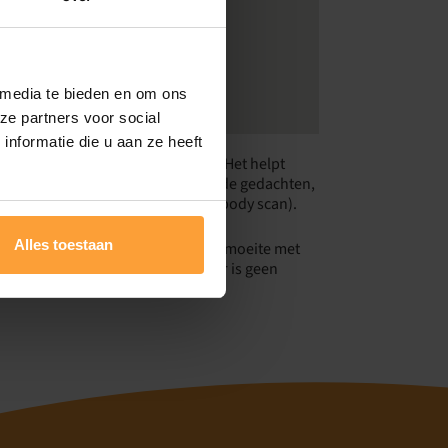
 media te bieden en om ons
ze partners voor social
nformatie die u aan ze heeft
) en lichaam/doen (buitenkant). Het helpt
ren en ons stress venster, helpende gedachten,
ngen (ademhaling, veilige plek, body scan).
Alles toestaan
rden, piekeren, verwerken trauma, moeite met
ijf, psychosomatische klachten. Er is geen
ortieve kledij is aangewezen.