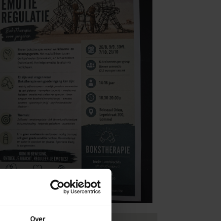
tlook Live
Over