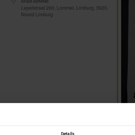
orion lommel
Lepelstraat 200, Lommel, Limburg, 3920,
Noord Limburg
r
iCalendar
Office 365
Ou
Details