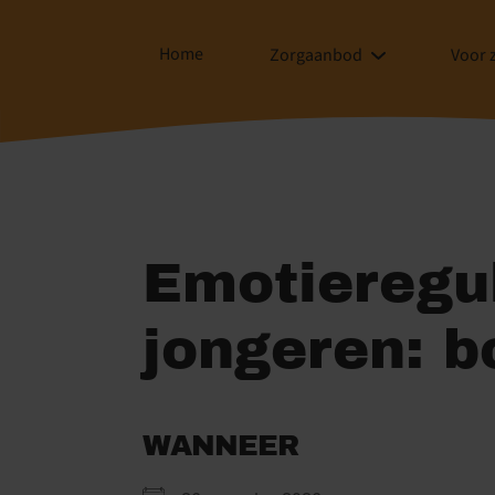
Home
Zorgaanbod
Voor 
Emotieregul
jongeren: b
WANNEER