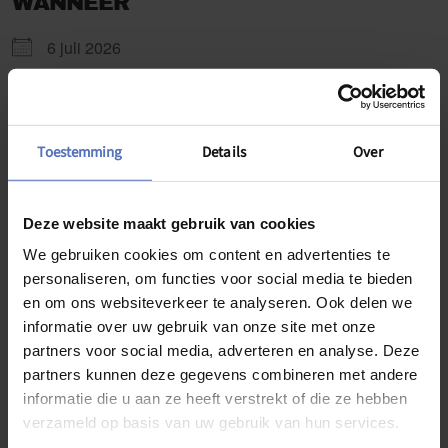
WANNEER
6 juli 2026
10:00 - 11:30
ADD TO CALENDAR
Toestemming
Details
Over
Download ICS
Google Calendar
WAAR
Deze website maakt gebruik van cookies
Siloam
We gebruiken cookies om content en advertenties te
Holsteenweg 17 3520 Zonhoven, Zonhoven, België,
personaliseren, om functies voor social media te bieden
3520, Limburg
en om ons websiteverkeer te analyseren. Ook delen we
informatie over uw gebruik van onze site met onze
partners voor social media, adverteren en analyse. Deze
Kaart niet beschikbaar
partners kunnen deze gegevens combineren met andere
Op een speelse en laagdrempelige manier leren we kinderen
informatie die u aan ze heeft verstrekt of die ze hebben
van 4 – 8 jaar over gevoelens. In kleine groepjes van 6 kinderen
verzameld op basis van uw gebruik van hun services.
gaan we aan de slag met evidence based methodieken om