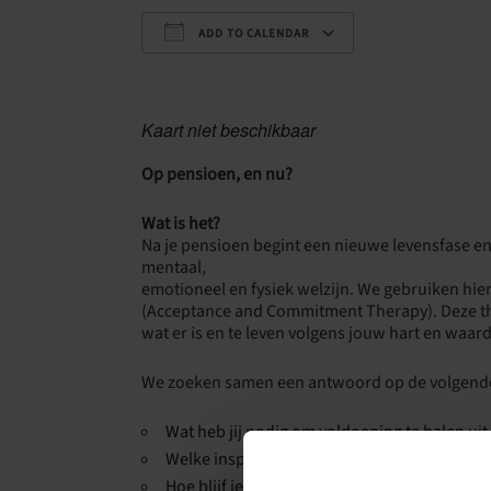
ADD TO CALENDAR
Download ICS
Google Calenda
Kaart niet beschikbaar
Op pensioen, en nu?
Wat is het?
Na je pensioen begint een nieuwe levensfase en
mentaal,
emotioneel en fysiek welzijn. We gebruiken hie
(Acceptance and Commitment Therapy). Deze th
wat er is en te leven volgens jouw hart en waar
We zoeken samen een antwoord op de volgende
Wat heb jij nodig om voldoening te halen ui
Welke inspanning en ontspanning passen bij
Hoe blijf je in beweging?