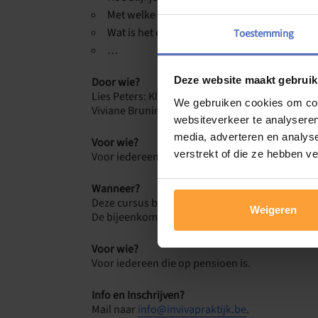
Met welke mensen heb je meer contact?
Wat is het effect van je pensioen op je thuissi
Toestemming
…
Deze website maakt gebruik
Door wie?
Lies Peters: Klinisch psycholoog (geconvention
We gebruiken cookies om cont
Viviane Bruninx: Klinisch psycholoog (geconven
websiteverkeer te analyseren
media, adverteren en analys
Voor wie?
verstrekt of die ze hebben v
Voor iedereen die (bijna) op pensioen is.
Wanneer?
Deze cursus bestaat uit 4 sessies. 4 woensdage
Weigeren
De bijeenkomsten vinden plaats van 14u tot 16u
Voor wie?
Voor iedereen die op pensioen is.
Info en Inschrijven?
Mail naar
info@invivapraktijk.be
.