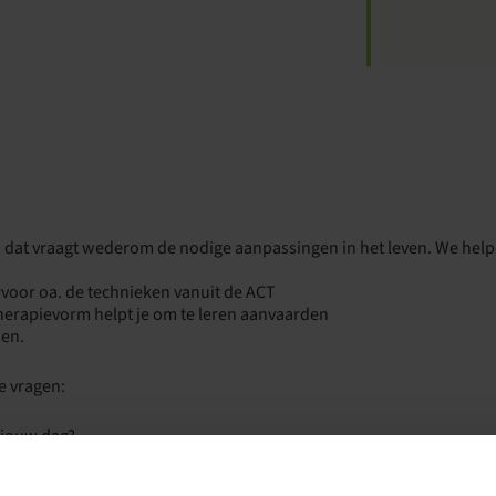
r
iCalendar
Office 365
Ou
 dat vraagt wederom de nodige aanpassingen in het leven. We helpen
rvoor oa. de technieken vanuit de ACT
erapievorm helpt je om te leren aanvaarden
den.
 vragen:
t jouw dag?
 jou?