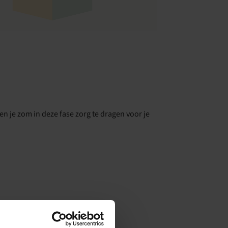
tlook Live
 je zom in deze fase zorg te dragen voor je