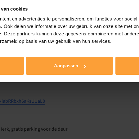
lachten van je tiener?
 van cookies
ouderschap op je stijl en draagkracht?
in het stellen van verwachtingen naar je kind?
ent en advertenties te personaliseren, om functies voor social
ionele storm?
. Ook delen we informatie over uw gebruik van onze site met on
e. Deze partners kunnen deze gegevens combineren met andere i
erzameld op basis van uw gebruik van hun services.
n je gezin stormt?
Aanpassen
le/iabRRbxh6aKsUUaL8
Herk, gratis parking voor de deur.