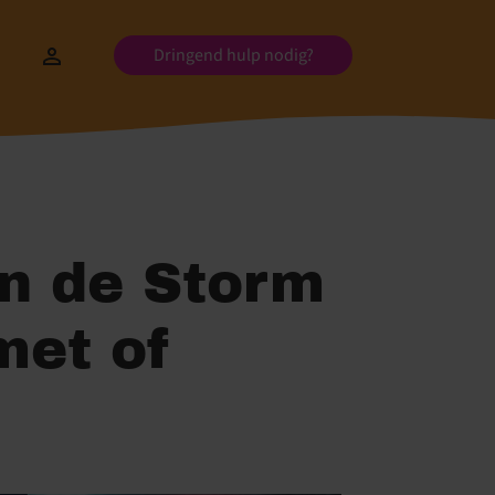
Dringend hulp nodig?
in de Storm
met of