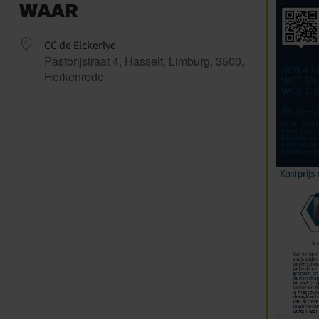
WAAR
CC de Elckerlyc
Pastorijstraat 4, Hasselt, Limburg, 3500,
Herkenrode
ndar
iCalendar
Office 365