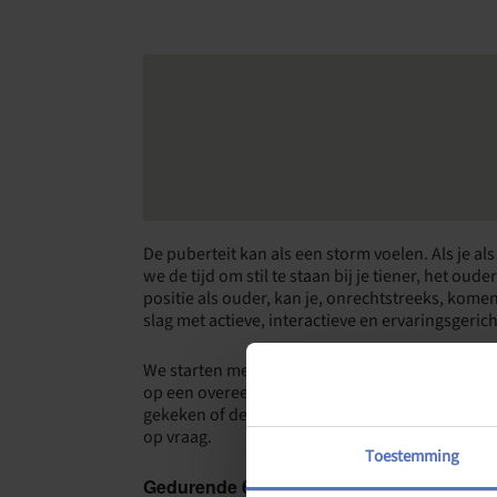
De puberteit kan als een storm voelen. Als je al
we de tijd om stil te staan bij je tiener, het ou
positie als ouder, kan je, onrechtstreeks, komen 
slag met actieve, interactieve en ervaringsgeric
We starten met een
persoonlijk online kennis
op een overeen te komen moment. Hier worden je
gekeken of de ouderreeks goed aansluit bij de 
op vraag.
Toestemming
Gedurende 6 sessies gaan we aan de slag i