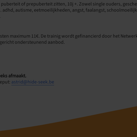
puberteit of prepuberteit zitten, 10j +. Zowel single ouders, gesc
 adhd, autisme, eetmoeilijkheden, angst, faalangst, schoolmoeilijk
.
sten maximum 11€. De trainig wordt gefinancierd door het Netwerk
sgericht ondersteunend aanbod.
 reeks afmaakt.
deput:
astrid@hide-seek.be