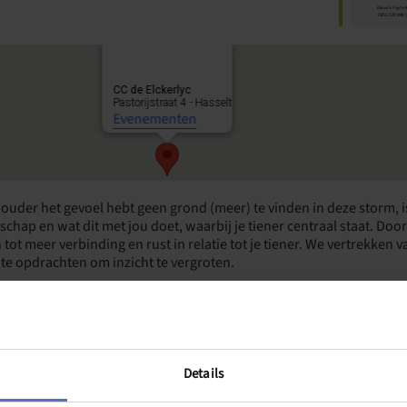
CC de Elckerlyc
Pastorijstraat 4 - Hasselt
Evenementen
s ouder het gevoel hebt geen grond (meer) te vinden in deze storm, 
derschap en wat dit met jou doet, waarbij je tiener centraal staat. D
tot meer verbinding en rust in relatie tot je tiener. We vertrekken v
hte opdrachten om inzicht te vergroten.
makingsgesprek
met Astrid Vandeput, Klinisch Psycholoog en Relatie
 noden als ouder(paar) in kaart gebracht. Er is ruimte voor (prakt
noden en/of een ander aanbod beter zou aansluiten. Een gesprek t
Details
n kleine groepjes met +/- 10 ouders.