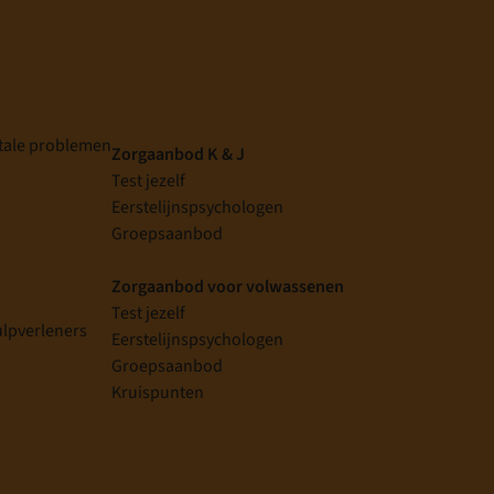
tale problemen
Zorgaanbod K & J
Test jezelf
Eerstelijnspsychologen
g
Groepsaanbod
Zorgaanbod voor volwassenen
Test jezelf
ulpverleners
Eerstelijnspsychologen
Groepsaanbod
Kruispunten