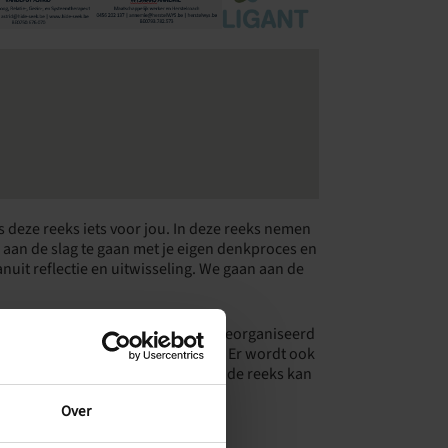
is deze reeks iets voor jou. In deze reeks nemen
oor aan de slag te gaan met je eigen denkproces en
anuit reflectie en uitwisseling. We gaan aan de
-, Gezins-, en Systeemtherapeut, georganiseerd
ische) vragen en extra informatie. Er wordt ook
er afronding en terugkoppeling na de reeks kan
Over