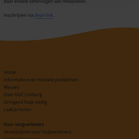
daar enkele oefeningen van meepikken.
Inschrijven via
deze link
.
Home
Informatie over mentale problemen
Nieuws
Over GGZ Limburg
Dringend hulp nodig
Laat je horen
Voor zorgverleners
Verwijslijnen voor hulpverleners