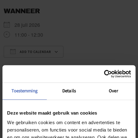
WANNEER
28 juli 2026
11:00 - 12:30
ADD TO CALENDAR
Download ICS
Google Calendar
WAAR
Praktijk Psychologica
Toestemming
Details
Over
Appeystraat 20 A, Wellen, 3830
Deze website maakt gebruik van cookies
We gebruiken cookies om content en advertenties te
Praktijk Psychologica
personaliseren, om functies voor social media te bieden
Appeystraat 20 A - Wellen
Evenementen
en om ons websiteverkeer te analyseren. Ook delen we