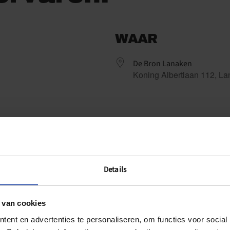
WAAR
De Bron Lanaken
Koning Albertlaan 112, L
ndar
iCalendar
Office 365
Details
De Bron Lanaken
Koning Albertlaan 112 - Lanaken
Evenementen
 van cookies
ent en advertenties te personaliseren, om functies voor social