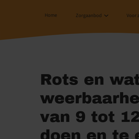
Home
Zorgaanbod
Voor 
Rots en wat
weerbaarhei
van 9 tot 12
doen en te 