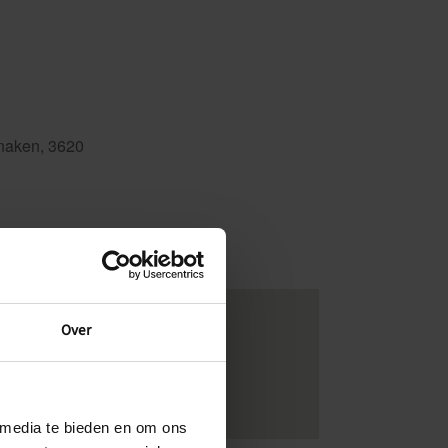
anaken, 3620
Outlook Live
Over
 media te bieden en om ons