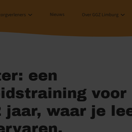
Nieuws
zorgverleners
Over GGZ Limburg
er: een
dstraining voor 
 jaar, waar je le
ervaren.