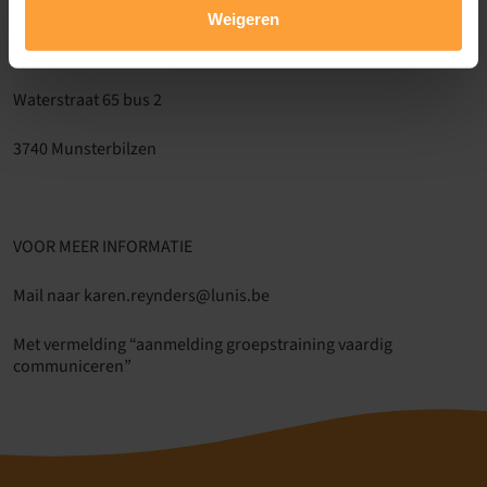
LOCATIE:
Weigeren
Praktijk Lunis
Waterstraat 65 bus 2
3740 Munsterbilzen
VOOR MEER INFORMATIE
Mail naar karen.reynders@lunis.be
Met vermelding “aanmelding groepstraining vaardig
communiceren”