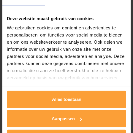
KOSTPRIJS
12,5 euro (2.5 euro per sessie, cursusmateriaal inbegrepen)
Deze website maakt gebruik van cookies
Voorafgaand vindt een intakegesprek plaats en bij afronding
We gebruiken cookies om content en advertenties te
volgt een eindgesprek (aan de tarieven van de conventie).
personaliseren, om functies voor social media te bieden
en om ons websiteverkeer te analyseren. Ook delen we
Deze prijzen worden mogelijk gemaakt door het ELP-project
informatie over uw gebruik van onze site met onze
van de overheid
partners voor social media, adverteren en analyse. Deze
partners kunnen deze gegevens combineren met andere
informatie die u aan ze heeft verstrekt of die ze hebben
verzameld op basis van uw gebruik van hun services.
DATA
5 vrijdagen van 9u30 tot 11u30
Alles toestaan
Van 5 september t.e.m 3 oktober
Aanpassen