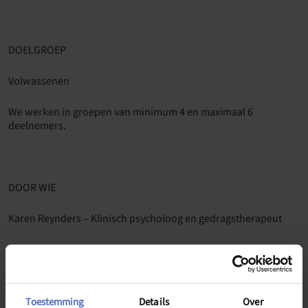
DOELGROEP
Volwassenen
We werken in groepen van minimum 4 en maximaal 6
deelnemers.
DOOR WIE
Karen Reynders – Klinisch psycholoog en gedragstherapeut
Ruth Roosen – Klinisch psycholoog en systeemtherapeut
Toestemming
Details
Over