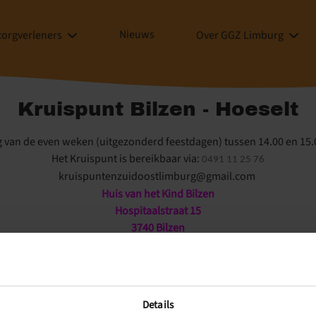
Nieuws
zorgverleners
Over GGZ Limburg
Kruispunt Bilzen - Hoeselt
 van de even weken (uitgezonderd feestdagen) tussen 14.00 en 15.0
Het Kruispunt is bereikbaar via:
0491 11 25 76
kruispuntenzuidoostlimburg@gmail.com
Huis van het Kind Bilzen
Hospitaalstraat 15
3740 Bilzen
Details