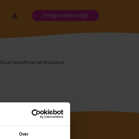
Dringend hulp nodig?
0 uur terecht op het Kruispunt.
Over