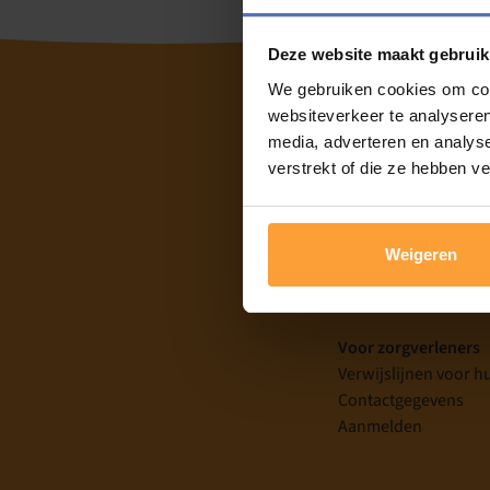
Deze website maakt gebruik
We gebruiken cookies om cont
websiteverkeer te analyseren
media, adverteren en analys
Home
verstrekt of die ze hebben v
Informatie over men
Nieuws
Over GGZ Limburg
Weigeren
Dringend hulp nodi
Laat je horen
Voor zorgverleners
Verwijslijnen voor h
Contactgegevens
Aanmelden