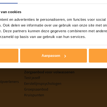
 van cookies
ent en advertenties te personaliseren, om functies voor social
. Ook delen we informatie over uw gebruik van onze site met on
e. Deze partners kunnen deze gegevens combineren met andere i
erzameld op basis van uw gebruik van hun services.
tale problemen
Zorgaanbod K & J
Test jezelf
Eerstelijnspsychologen
Aanpassen
g
Groepsaanbod
Zorgaanbod voor volwassenen
Test jezelf
ulpverleners
Eerstelijnspsychologen
Groepsaanbod
Kruispunten