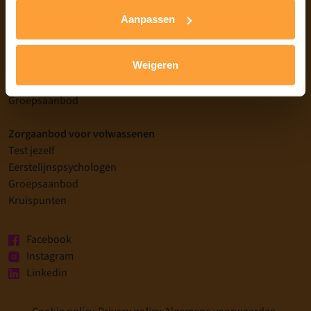
Aanmelden
Aanpassen
Zorgaanbod K & J
Weigeren
Test jezelf
Eerstelijnspsychologen
Groepsaanbod
Zorgaanbod voor volwassenen
Test jezelf
Eerstelijnspsychologen
Groepsaanbod
Kruispunten
Facebook
Instagram
Linkedin