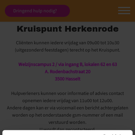
Dringend hulp nodig?
Kruispunt Herkenrode
Cliënten kunnen iedere vrijdag van 09u00 tot 10u30
(uitgezonderd feestdagen) terecht op het Kruispunt.
Welzijnscampus 2 / via ingang B, lokalen 62 en 63
A. Rodenbachstraat 20
3500 Hasselt
Hulpverleners kunnen voor informatie of advies contact
opnemen iedere vrijdag van 11u00 tot 12u00.
Andere dagen kan er via voicemail een bericht achtergelaten
worden op het onderstaande gsm-nummer of een mail
verstuurd worden.
U wordt dan gecontacteerd.