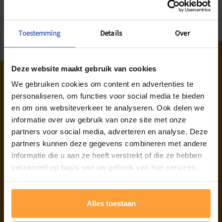
0490/ 66 86 77
kruispuntherkenrode@gmail.com
Toestemming
Details
Over
Deze website maakt gebruik van cookies
We gebruiken cookies om content en advertenties te
personaliseren, om functies voor social media te bieden
en om ons websiteverkeer te analyseren. Ook delen we
Home
informatie over uw gebruik van onze site met onze
Informatie over mentale problemen
partners voor social media, adverteren en analyse. Deze
Nieuws
partners kunnen deze gegevens combineren met andere
Over GGZ Limburg
informatie die u aan ze heeft verstrekt of die ze hebben
Dringend hulp nodig
verzameld op basis van uw gebruik van hun services.
Laat je horen
Voor zorgverleners
Alles toestaan
Verwijslijnen voor hulpverleners
Contactgegevens