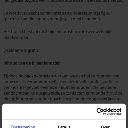
het gedachtegoed van Nieuwe Autoriteit en Geweldloos Verzet.
Je wordt verwacht samen met een ondersteuningsfiguur
(partner, familie, buur, vriend(in)…) deel te nemen.
Het traject bestaat uit 8 bijeenkomsten, die tweewekelijks
plaatsvinden.
Deelname is gratis.
Inhoud van de bijeenkomsten
Tijdens de bijeenkomsten werken we aan het versterken van
jouw rol als verantwoordelijke en liefdevolle ouder, zodat je
een positief gevoel over jezelf kunt behouden. We besteden
aandacht aan hoe je geweldloze contacten kunt onderhouden
met je kinderen, zonder daarbij jezelf uit het oog te verliezen.
Een ouder is als een anker: standvastig en steunend, ook
wanneer de storm woedt. Wij helpen je om stevig te blijven
staan, zelfs in moeilijke situaties.
Toestemming
Details
Over