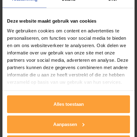
Verder kijken we naar manieren om de controle over je eigen
gedrag te vergroten. We gaan in op het herkennen van triggers.
Ook leer je hoe je gerichte vragen kunt stellen wanneer je
Deze website maakt gebruik van cookies
bezorgd bent over een situatie.
We gebruiken cookies om content en advertenties te
personaliseren, om functies voor social media te bieden
De bijeenkomsten worden begeleid door ervaren
en om ons websiteverkeer te analyseren. Ook delen we
ondersteuners. Bovendien bieden de andere aanwezige
ouders een waardevolle ondersteuning, omdat zij met dezelfde
informatie over uw gebruik van onze site met onze
thema’s worstelen. Door ervaringen te delen, zowel binnen als
partners voor social media, adverteren en analyse. Deze
buiten de groep met familieleden of andere steunfiguren,
partners kunnen deze gegevens combineren met andere
versterken we elkaar.
informatie die u aan ze heeft verstrekt of die ze hebben
verzameld op basis van uw gebruik van hun services.
Werkwijze
Vaste structuur
Alles toestaan
Theoretisch kader
Praktische voorbeelden
Ruimte voor vragen, uitwisseling, ervaringen delen
Aanpassen
Oefeningen