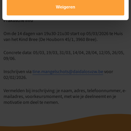
Thuisopdrachten
WhatsApp-Groep
Weigeren
Praktische info
Om de 14 dagen van 19u30-21u30 start op 05/03/2026 te Huis
van het Kind Bree (De Houborn 45/1, 3960 Bree).
Concrete data: 05/03, 19/03, 31/03, 14/04, 28/04, 12/05, 26/05,
09/06.
Inschrijven via
tine.mangelschots@daidalosvzw.be
voor
02/02/2026.
Vermelden bij inschrijving: je naam, adres, telefoonnummer, e-
mailadres, voorkeursmoment, met wie je deelneemt en je
motivatie om deel te nemen.