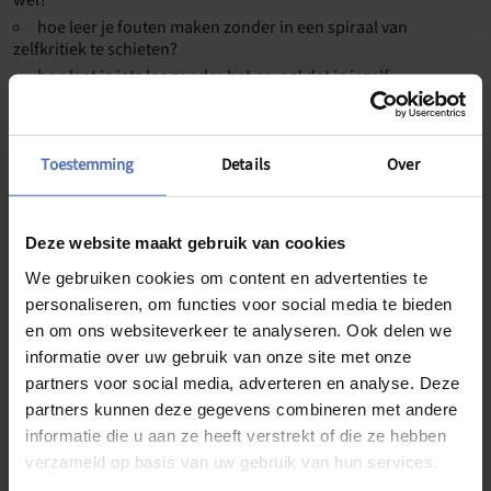
wel?
hoe leer je fouten maken zonder in een spiraal van
zelfkritiek te schieten?
hoe laat je iets los zonder het gevoel dat je jezelf
tekortdoet?
hoe ziet presteren eruit als het vanuit vertrouwen komt in
plaats van vanuit angst?
Toestemming
Details
Over
Voor wie is dit?
Deze website maakt gebruik van cookies
Dit programma past bij jou als je:
We gebruiken cookies om content en advertenties te
personaliseren, om functies voor social media te bieden
nooit echt tevreden bent met wat je levert, ook als het
en om ons websiteverkeer te analyseren. Ook delen we
objectief goed is
informatie over uw gebruik van onze site met onze
uitstelt omdat je pas wilt beginnen als je zeker weet dat het
partners voor social media, adverteren en analyse. Deze
goed gaat komen
partners kunnen deze gegevens combineren met andere
moeite hebt om taken los te laten of te delegeren omdat
informatie die u aan ze heeft verstrekt of die ze hebben
anderen het toch anders doen
verzameld op basis van uw gebruik van hun services.
heel hard werkt maar zelden het gevoel hebt dat je mag
rusten of trots mag zijn