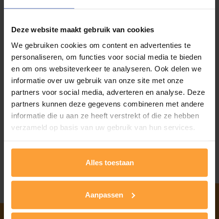
rond terugkerende uitdagingen betreffende dit thema.
Locatie
: Provinciehuis Limburg, Universiteitslaan 1, 3500
Deze website maakt gebruik van cookies
Hasselt
We gebruiken cookies om content en advertenties te
personaliseren, om functies voor social media te bieden
Sprekers
: Leden van het MAST Eetstoornissen: Sylvia Gijbels
(psycholoog), Marlies Treunen (psycholoog), Lobke Husson
en om ons websiteverkeer te analyseren. Ook delen we
(diëtist) en Pieter Cuypers (kinder- en jeugdpsychiater).
informatie over uw gebruik van onze site met onze
partners voor social media, adverteren en analyse. Deze
Inschrijven
: Schrijf je in via deze
link
. Geef zeker een casus of
partners kunnen deze gegevens combineren met andere
vragen mee als je die wil bespreken.
informatie die u aan ze heeft verstrekt of die ze hebben
verzameld op basis van uw gebruik van hun services.
Prijs
: Deze supervisie is gratis.
Heb je nog vragen? Neem contact met het
MAST Eetstoornissen
(
mast@ligant.be
).
Alles toestaan
Aanpassen