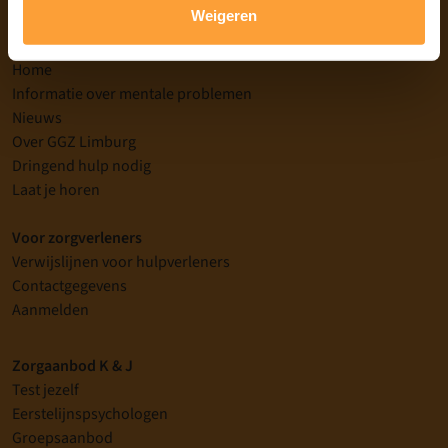
Weigeren
Home
Informatie over mentale problemen
Nieuws
Over GGZ Limburg
Dringend hulp nodig
Laat je horen
Voor zorgverleners
Verwijslijnen voor hulpverleners
Contactgegevens
Aanmelden
Zorgaanbod K & J
Test jezelf
Eerstelijnspsychologen
Groepsaanbod