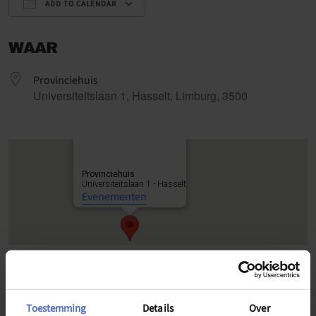
ADD TO CALENDAR
Download ICS
Google Calendar
WAAR
Provinciehuis
Universiteitslaan 1, Hasselt, Limburg, 3500
Provinciehuis
Universiteitslaan 1 - Hasselt
Evenementen
Deze supervisie zal gaan rond het
systemisch werken
met
gezinnen en context bij eetstoornissen.
Naast een korte theoretische uiteenzetting zal er ruimte zijn om
eigen casussen in te brengen of de input van anderen te vragen
Toestemming
Details
Over